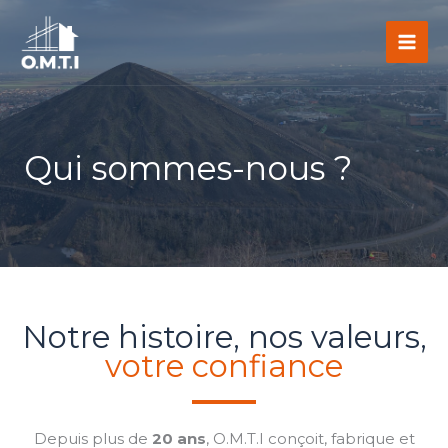
Aller
au
contenu
Qui sommes-nous ?
Notre histoire, nos valeurs,
votre confiance
Depuis plus de
20 ans
, O.M.T.I conçoit, fabrique et